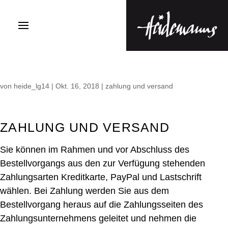
von
heide_lg14
|
Okt. 16, 2018
|
zahlung und versand
ZAHLUNG UND VERSAND
Sie können im Rahmen und vor Abschluss des
Bestellvorgangs aus den zur Verfügung stehenden
Zahlungsarten Kreditkarte, PayPal und Lastschrift
wählen. Bei Zahlung werden Sie aus dem
Bestellvorgang heraus auf die Zahlungsseiten des
Zahlungsunternehmens geleitet und nehmen die